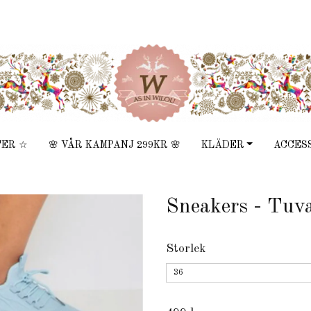
TER ☆
🌸 VÅR KAMPANJ 299KR 🌸
KLÄDER
ACCES
Sneakers - Tuva
Storlek
36