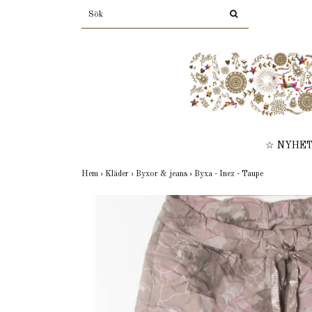
☆ NYHE
Hem
›
Kläder
›
Byxor & jeans
›
Byxa - Inez - Taupe