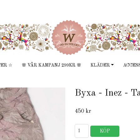
TER ☆
🌸 VÅR KAMPANJ 299KR 🌸
KLÄDER
ACCES
Byxa - Inez - T
450 kr