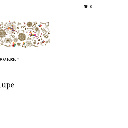
0
SOARER
aupe