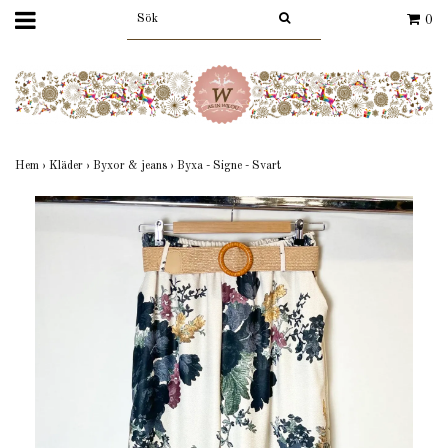
0
Hem
›
Kläder
›
Byxor & jeans
›
Byxa - Signe - Svart