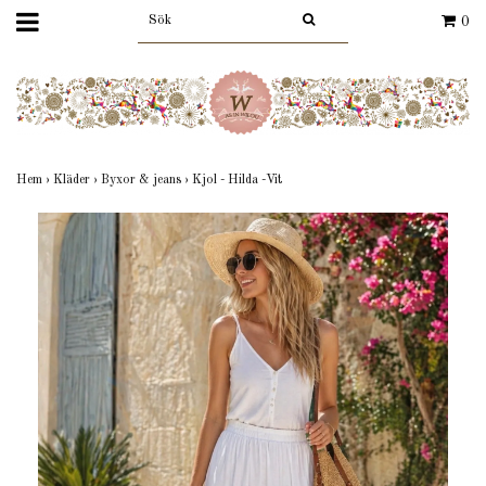
0
Hem
›
Kläder
›
Byxor & jeans
›
Kjol - Hilda -Vit