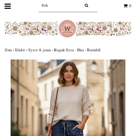
0
Hem
›
Kläder
›
Byxor & jeans
›
Magisk Byxa - Elna - Marinblå