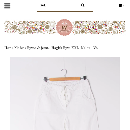
0
Hem
›
Kläder
›
Byxor & jeans
›
Magisk Byxa XXL -Malou - Vit