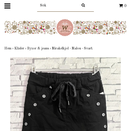
0
Hem
›
Kläder
›
Byxor & jeans
›
Mirakelkjol - Malou - Svart