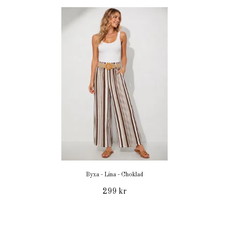
Byxa - Lina - Choklad
299 kr