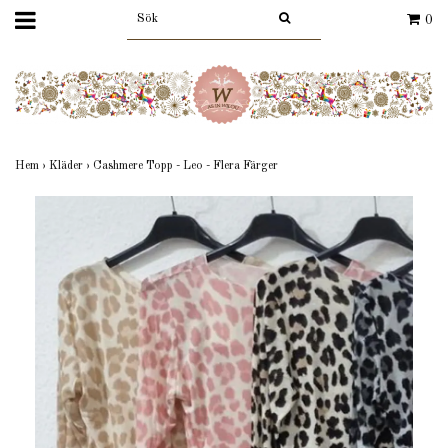
0
Hem
›
Kläder
›
Cashmere Topp - Leo - Flera Färger