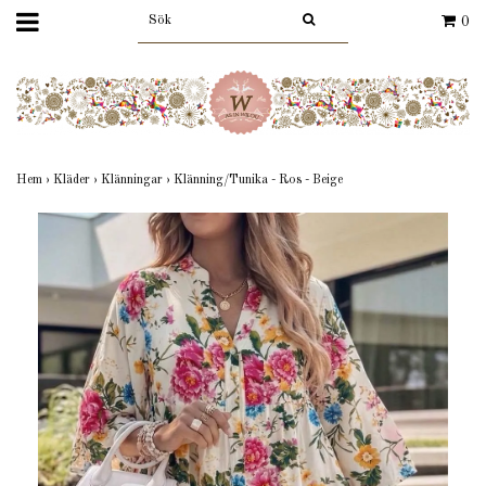
0
Hem
›
Kläder
›
Klänningar
›
Klänning/Tunika - Ros - Beige