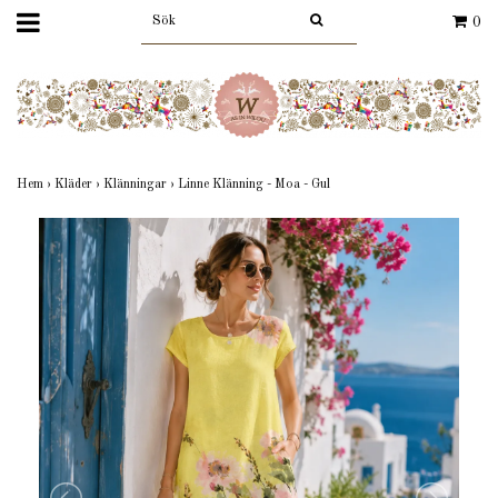
0
Hem
›
Kläder
›
Klänningar
›
Linne Klänning - Moa - Gul