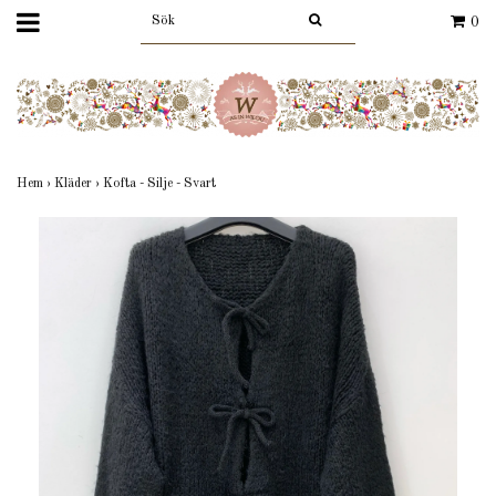
0
Hem
›
Kläder
›
Kofta - Silje - Svart