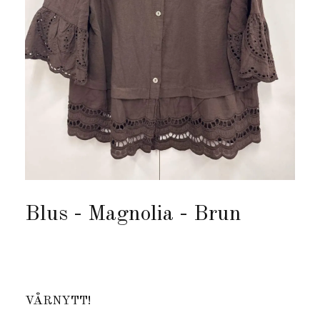
Blus - Magnolia - Brun
Produkten är tyvärr slut i lager. :(
VÅRNYTT!