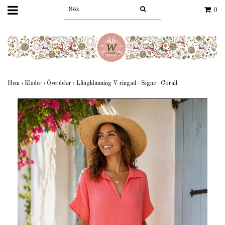
0
Hem
›
Kläder
›
Överdelar
›
Långklänning V-ringad - Signe - Corall