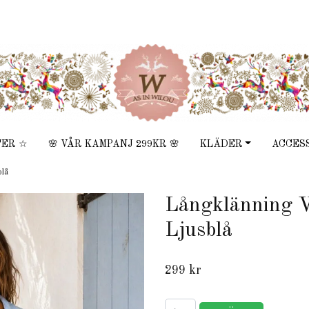
TER ☆
🌸 VÅR KAMPANJ 299KR 🌸
KLÄDER
ACCES
blå
Långklänning V
Ljusblå
299 kr