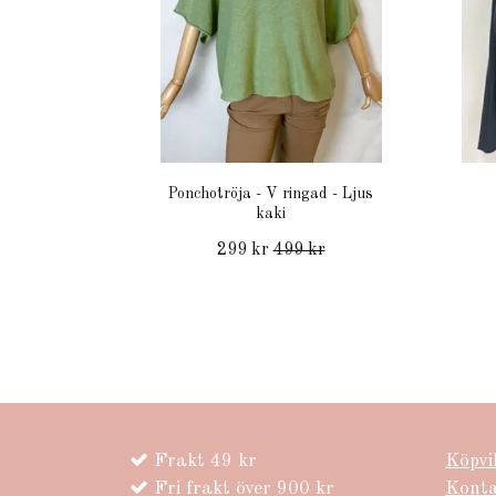
Ponchotröja - V ringad - Ljus
kaki
299 kr
499 kr
Frakt 49 kr
Köpvi
Fri frakt över 900 kr
Kont