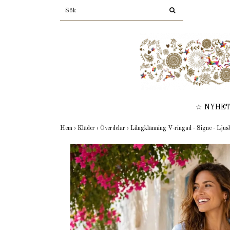
☆ NYHE
Hem
›
Kläder
›
Överdelar
›
Långklänning V-ringad - Signe - Ljus