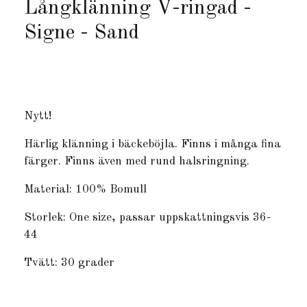
Långklänning V-ringad -
Signe - Sand
Produkten är tyvärr slut i lager. :(
Nytt!
Härlig klänning i bäckeböjla. Finns i många fina
färger. Finns även med rund halsringning.
Material: 100% Bomull
Storlek: One size, passar uppskattningsvis 36-
44
Tvätt: 30 grader