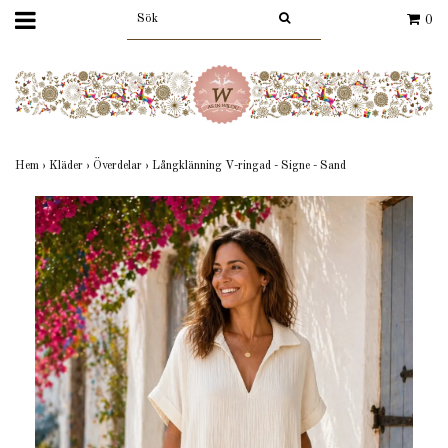
0
Hem
›
Kläder
›
Överdelar
›
Långklänning V-ringad - Signe - Sand