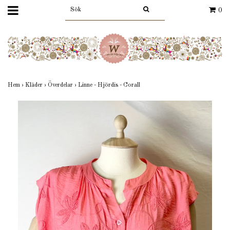
0
Hem
›
Kläder
›
Överdelar
›
Linne - Hjördis - Corall