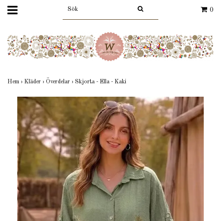
0
Hem
›
Kläder
›
Överdelar
›
Skjorta - Ella - Kaki