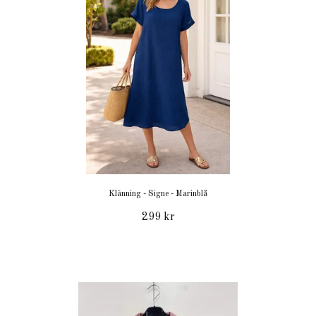
Klänning - Signe - Marinblå
299 kr