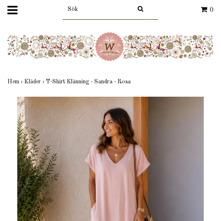
0
Hem
›
Kläder
›
T-Shirt Klänning - Sandra - Rosa