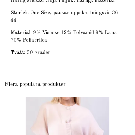
Härlig stickad tröja i mjukt härligt material
Storlek: One Size, passar uppskattningsvis 36-
44
Material: 9% Viscose 12% Polyamid 9% Lana
70% Poliacrilca
Tvätt: 30 grader
Flera populära produkter