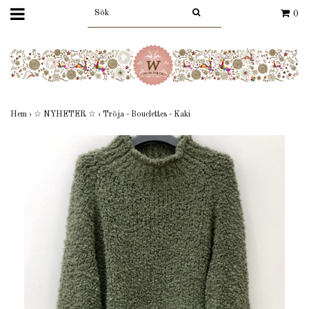
0
Hem
›
☆ NYHETER ☆
›
Tröja - Bouclettes - Kaki