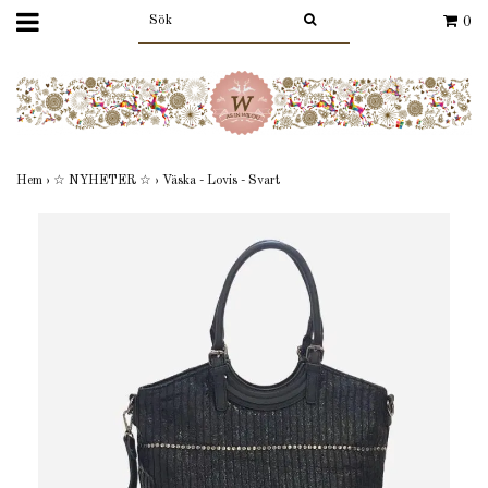
0
Hem
›
☆ NYHETER ☆
›
Väska - Lovis - Svart