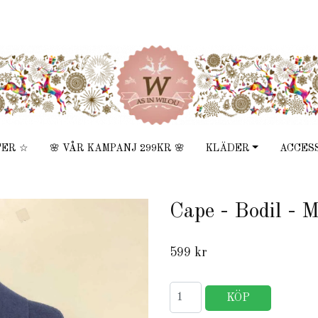
TER ☆
🌸 VÅR KAMPANJ 299KR 🌸
KLÄDER
ACCES
Cape - Bodil - 
599 kr