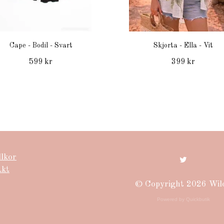
Cape - Bodil - Svart
Skjorta - Ella - Vit
599 kr
399 kr
llkor
akt
© Copyright 2026 Wil
Powered by Quickbutik