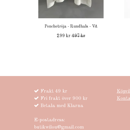
Ponchotröja - Rundhals - Vit
299 kr
497 kr
Frakt 49 kr
Köpvi
Fri frakt över 900 kr
Kont
Betala med Klarna
E-postadress:
butikwilou@gmail.com