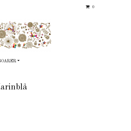
0
SOARER
Marinblå