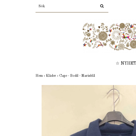
☆ NYHE
Hem
›
Kläder
›
Cape - Bodil - Marinblå