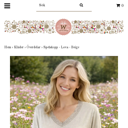
0
Hem
›
Kläder
›
Överdelar
›
Spetstopp - Lova - Beige