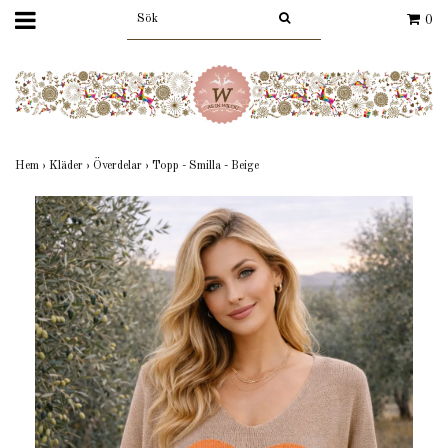
0
Hem
›
Kläder
›
Överdelar
›
Topp - Smilla - Beige