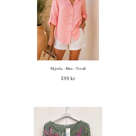
Skjorta - Elna - Corall
399 kr